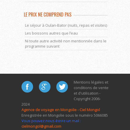
LE PRIX NE COMPREND PAS
Le séjour à Oulan-Bator (nuits, repas et visites)
Les boissons autres que l’eau
Ni toute autre activité non mentionnée dans le
programme suivant
Mentions légales et
conditions de vente
et d'utilisation -
Copyright 2006-
2024
Agence de voyage en Mongolie - Ciel Mongol
Enregistrée en Mongolie sous le numéro 5066085
Vous pouvez nous écrire un mail :
cielmongol@gmail.com