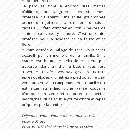
rhododendron ».
Le parc se situe à environ 1600 mètres
d’altitude, dans la grande zone strictement
protégée du Khentii. Une route goudronnée
permet de rejoindre le parc national depuis la
capitale ; il faut compter environ 3 heures de
route pour vous y rendre. C’est une aire
protégée pour la richesse de sa faune et sa
flore.
A votre arrivée au village de Terelj vous serez
accueilli par un membre de la famille. Si la
rivière est haute, le véhicule ne peut pas
traverser donc un char à bœufs vous fera
traverser la rivière, vos bagages et vous. Puis
après quelques kilomètres à pied ou sur le char
vous arriverez au campement de la famille qui
est situé au milieu d’une vallée couverte
d’herbe bien verte et entourée de petites
montagnes. Nuits sous la yourte d’hôte et repas
préparés par la famille.
Déjeuner pique-nique + diner + nuit sous la
yourte d’hôte
Environ 1h30 de balade le long de la rivière