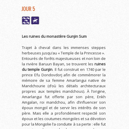
JOUR 5
Les ruines du monastère Gunjin Sum
Trajet à cheval dans les immenses steppes
herbeuses jusqu’au « Temple de la Princesse ».
Entourés de forêts majestueuses et non loin de
la rivière Baruun Bayan, se trouvent les
ruines
du temple Gunjin
. Il fut construit en 1740 par le
prince Efu Dondovdorj afin de commémorer la
mémoire de sa femme Amarlangui native de
Mandchourie (d’où les détails architecturaux
propres aux temples mandchous). À l’origine,
Amarlangui fut offerte par son père, Enkh
Amgalan, roi mandchou, afin d’influencer son
époux mongol et de servir les intérêts de son
père. Mais elle a profondément respecté son
époux et les coutumes mongoles et sa dévotion
pour la Mongolie l’a conduite à sa perte : elle fut