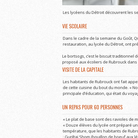
Les lycéens du Détroit découvrent les se
VIE SCOLAIRE
Dans le cadre de la semaine du Goût, Qu
restauration, au lycée du Détroit, ont p
Le bortsogs, c’est le biscuit traditionnel
proposé aux écoliers de Rubrouck dans l
VISITE DE LA CAPITALE
Les habitants de Rubrouck ont fait appe
de cette cuisine du bout du monde. « Nou
principale d’éducation, qui était du voya
UN REPAS POUR 60 PERSONNES
« Le plat de base sont des ravioles de 
« Douze élèves du lycée ont préparé un 
température, que les habitants de Rubro
: Guriltaï Shom (bouillon de boeuf aux 