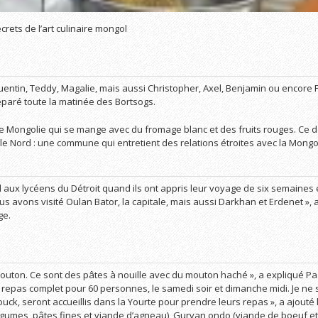
crets de l’art culinaire mongol
entin, Teddy, Magalie, mais aussi Christopher, Axel, Benjamin ou encore P
réparé toute la matinée des Bortsogs.
 de Mongolie qui se mange avec du fromage blanc et des fruits rouges. Ce dél
e Nord : une commune qui entretient des relations étroites avec la Mongol
l aux lycéens du Détroit quand ils ont appris leur voyage de six semaines
s avons visité Oulan Bator, la capitale, mais aussi Darkhan et Erdenet », a
ge.
mouton. Ce sont des pâtes à nouille avec du mouton haché », a expliqué Pa
repas complet pour 60 personnes, le samedi soir et dimanche midi. Je ne su
uck, seront accueillis dans la Yourte pour prendre leurs repas », a ajouté
légumes, pâtes fines et viande d’agneau), Gurvan ondo (viande de boeuf et