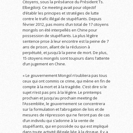
Citoyens, sous la préséance du Président Ts.
Elbegdorji. Ce meeting avait pour objectif
d’établir les principes et stratégies de lutte
contre le trafic illégal de stupéfiants. Depuis
février 2012, pas moins d’un total de 17 citoyens
mongols on été interpellés en Chine pour
possession de stupéfiants. La plus légère
sentence prise à leur encontre est la peine de 7
ans de prison, allant de la réclusion à
perpétuité, et jusqu’à la peine de mort. De plus,
15 citoyens mongols sont toujours dans l’attente
d’un jugement en Chine.
« Le gouvernement Mongol n’oubliera pas tous
ceux qui ont commis ce crime, qui mène en fin de
compte à la mort et à la tragédie. C’est dire si le
sujet n’est pas pris à la légère. Le printemps
prochain et jusqu’au prochain meeting de
l’Assemblée, le gouvernement se concentrera
sur la formulation et l’abrogation de lois et de
mesures de répression qui ne feront pas de cas
d’un individu qui s’adonne à la vente de
stupéfiants, qui en possède ou qui est impliqué
dans toute activité illégale liée à la drogue. Il y a