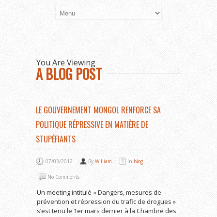
You Are Viewing
A BLOG POST
LE GOUVERNEMENT MONGOL RENFORCE SA
POLITIQUE RÉPRESSIVE EN MATIÈRE DE
STUPÉFIANTS
07/03/2012
By
William
In
blog
No Comments
Un meeting intitulé « Dangers, mesures de
prévention et répression du trafic de drogues »
s’est tenu le 1
er
mars dernier à la Chambre des