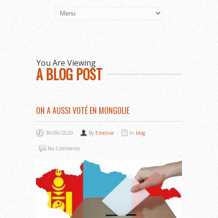
You Are Viewing
A BLOG POST
ON A AUSSI VOTÉ EN MONGOLIE
30/06/2020
By
Emeline
In
blog
No Comments