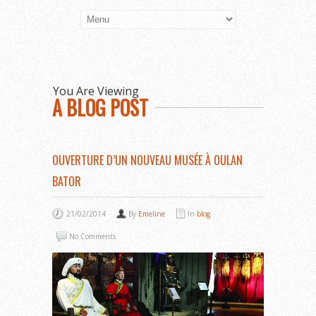
You Are Viewing
A BLOG POST
OUVERTURE D’UN NOUVEAU MUSÉE À OULAN
BATOR
21/02/2014
By
Emeline
In
blog
No Comments