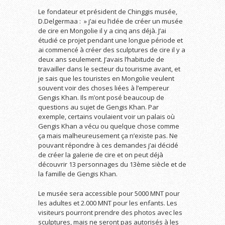
…
Le fondateur et président de Chinggis musée,
D.Delgermaa : » j’ai eu l’idée de créer un musée
de cire en Mongolie il y a cinq ans déjà. J’ai
étudié ce projet pendant une longue période et
ai commencé à créer des sculptures de cire il y a
deux ans seulement. J’avais l’habitude de
travailler dans le secteur du tourisme avant, et
je sais que les touristes en Mongolie veulent
souvent voir des choses liées à l’empereur
Gengis Khan. Ils m’ont posé beaucoup de
questions au sujet de Gengis Khan. Par
exemple, certains voulaient voir un palais où
Gengis Khan a vécu ou quelque chose comme
ça mais malheureusement ça n’existe pas. Ne
pouvant répondre à ces demandes j’ai décidé
de créer la galerie de cire et on peut déjà
découvrir 13 personnages du 13ème siècle et de
la famille de Gengis Khan.
Le musée sera accessible pour 5000 MNT pour
les adultes et 2.000 MNT pour les enfants. Les
visiteurs pourront prendre des photos avec les
sculptures, mais ne seront pas autorisés à les