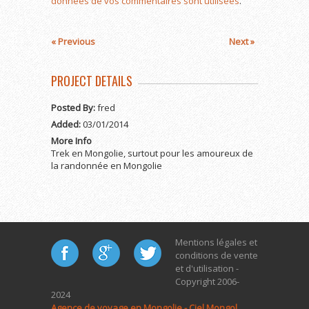
données de vos commentaires sont utilisées
.
« Previous
Next »
PROJECT DETAILS
Posted By:
fred
Added:
03/01/2014
More Info
Trek en Mongolie, surtout pour les amoureux de
la randonnée en Mongolie
Mentions légales et
conditions de vente
et d'utilisation -
Copyright 2006-
2024
Agence de voyage en Mongolie - Ciel Mongol