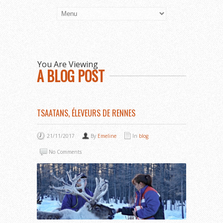
You Are Viewing
A BLOG POST
TSAATANS, ÉLEVEURS DE RENNES
21/11/2017
By
Emeline
In
blog
No Comments