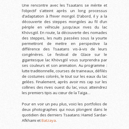
Une rencontre avec les Tsaatans se mérite et
l’objectif s’atteint après un long processus
d’adaptation à l’hiver mongol. D’abord, il y a la
découverte des steppes mongoles au fil d’un
périple en véhicule jusqu’aux rives du lac
Khövsgöl. En route, la découverte des nomades
des steppes, les nuits passées sous la yourte
permettront de mettre en perspective la
différence des Tsaatans vis-à-vis de leurs
congénères. Le festival de Glace sur le
gigantesque lac Khövsgöl vous surprendra par
ses couleurs et son animation. Au programme :
lutte traditionnelle, courses de traineaux, défilés
de costumes colorés, le tout sur les eaux du lac
gelées. Finalement, après avoir mis cap sur les
collines des rives ouest du lac, vous atteindrez
les premiers tipis au cœur de la Taïga…
Pour en voir un peu plus, voici les portfolios de
deux photographes qui nous plongent dans le
quotidien des derniers Tsaatans: Hamid Sardar-
Afkhami et
Batzaya
.