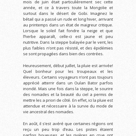
mois de juin était particulièrement sec cette
année, et ce à travers toute la Mongolie et
surtout dans le désert de Gobi. Imaginez le
bétail qui a passé un rude et long hiver, arrivant
au printemps dans un état de maigreur critique.
Lorsque le soleil fait fondre la neige et que
l’herbe apparaît, celle-ci est jaune et peu
nutritive. Dans la steppe balayée par le vent, les
plus faibles n’ont pas résisté, et des épidémies
se sont propagées dans bien des contrées.
Heureusement, début juillet, la pluie est arrivée!
Quel bonheur pour les troupeaux et les
éleveurs. Certains voyageurs n’ont pas toujours
apprécié atterrir dans un Oulan Bator parfois
inondé. Mais une fois dans la steppe, le sourire
des nomades et la beauté du ciel a permis de
mettre les a priori de côté. En effet, ici la pluie est
attendue et nécessaire à la survie du mode de
vie ancestral des nomades.
En août, il s’est avéré que certaines régions ont
reçu un peu trop d’eau. Les pistes étaient
parfois boueuses, et les rivières en crue ont