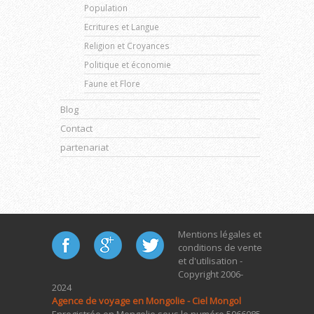
Population
Ecritures et Langue
Religion et Croyances
Politique et économie
Faune et Flore
Blog
Contact
partenariat
Mentions légales et
conditions de vente
et d'utilisation -
Copyright 2006-
2024
Agence de voyage en Mongolie - Ciel Mongol